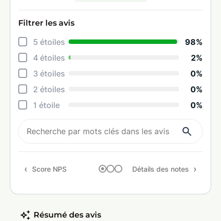
Filtrer les avis
Déta
5 étoiles
98%
Info
4 étoiles
2%
Réac
3 étoiles
0%
Prop
2 étoiles
0%
Ten
1 étoile
0%
Rapp
Rec
Score NPS
Détails des notes
Résumé des avis