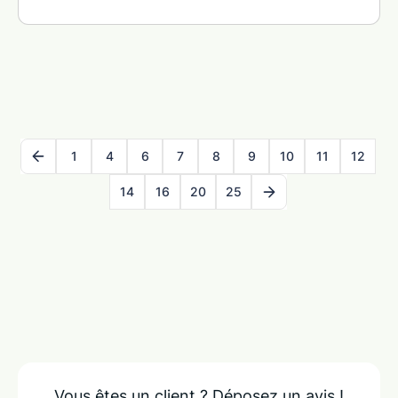
1
4
6
7
8
9
10
11
12
14
16
20
25
Vous êtes un client ?
Déposez un avis !