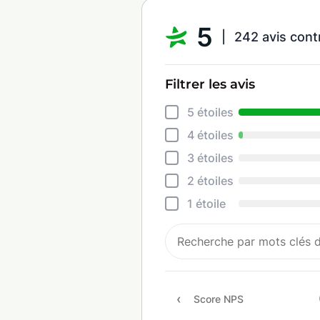
5
242 avis cont
Filtrer les avis
5 étoiles
4 étoiles
3 étoiles
2 étoiles
1 étoile
Score NPS