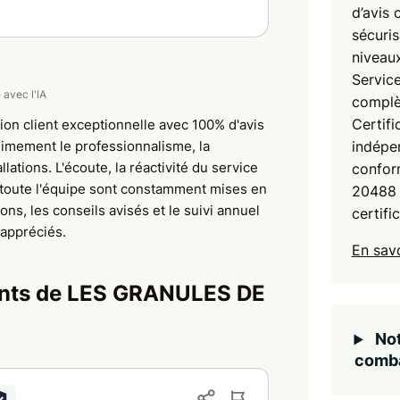
d’avis 
sécuris
niveaux
Service
 avec l'IA
complè
Certifi
tion client exceptionnelle avec 100% d'avis
animement le professionnalisme, la
indépen
allations. L'écoute, la réactivité du service
confor
e toute l'équipe sont constamment mises en
20488 
ons, les conseils avisés et le suivi annuel
certifi
 appréciés.
En savo
ients de LES GRANULES DE
Not
comba