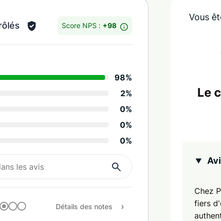
Vous êt
rôlés
Score NPS :
+98
Détails des notes
98%
Infos/suggestions
Le 
2%
Réactivité de la sociét
0%
Propreté
0%
0%
Tenue des engagemen
Avi
Rapport qualité / prix
Recommandation
Chez P
fiers d
Détails des notes
authent