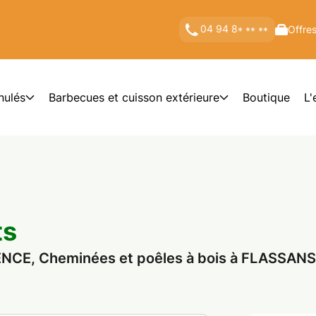
04 94 8
Offres
* ** **
nulés
Barbecues et cuisson extérieure
Boutique
L'
ts
CE, Cheminées et poêles à bois à FLASSANS