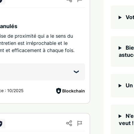
)
Vot
ranulés
se de proximité qui a le sens du
entretien est irréprochable et le
Bie
nt et efficacement à chaque fois.
astuc
Un 
ce :
10/2025
Blockchain
N’e
veut !