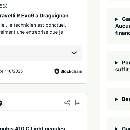
83)
 ravelli R Evo9 a Draguignan
Gar
le , le technicien est ponctuel,
Aucun
vraiment une entreprise que je
finan
Pou
suffit
ce :
10/2025
Blockchain
Bes
 nobis A10 C Light néoules
Gag