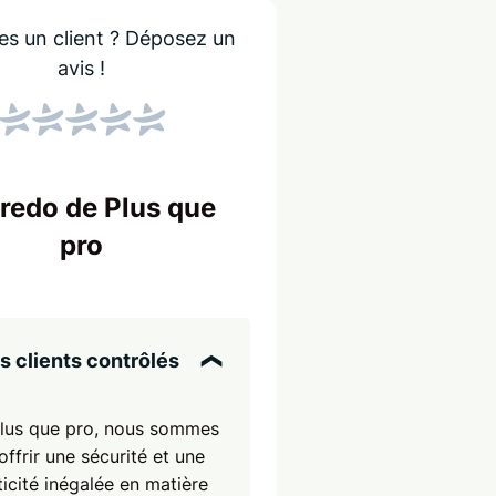
es un client ?
Déposez un
avis !
Score NPS
Le NPS indique si les
Un score élevé sign
credo de Plus que
entreprise !
é
pro
ts
s clients contrôlés
lus que pro, nous sommes
'offrir une sécurité et une
icité inégalée en matière