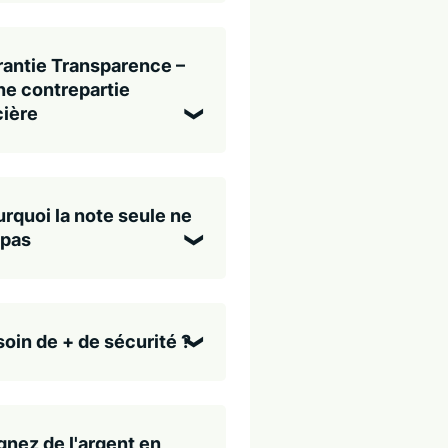
antie Transparence –
e contrepartie
cière
rquoi la note seule ne
 pas
oin de + de sécurité ?
nez de l'argent en