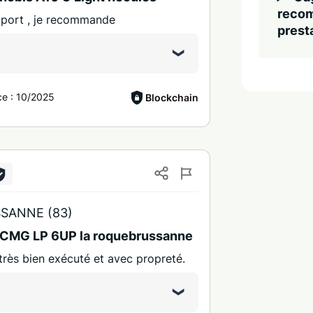
recom
pport , je recommande
presta
ce :
10/2025
Blockchain
SANNE (83)
s CMG LP 6UP la roquebrussanne
 très bien exécuté et avec propreté.