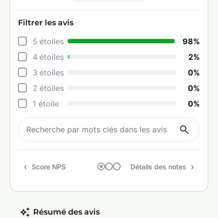
Filtrer les avis
Déta
5 étoiles
98%
Info
4 étoiles
2%
Réac
3 étoiles
0%
Prop
2 étoiles
0%
Ten
1 étoile
0%
Rapp
Rec
Score NPS
Détails des notes
Résumé des avis