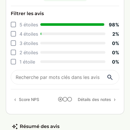
Filtrer les avis
Déta
5 étoiles
98%
Info
4 étoiles
2%
Réac
3 étoiles
0%
Prop
2 étoiles
0%
Ten
1 étoile
0%
Rapp
Rec
Score NPS
Détails des notes
Résumé des avis