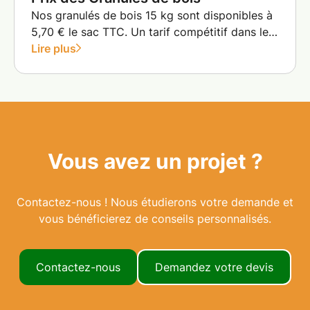
Nos granulés de bois 15 kg sont disponibles à
5,70 € le sac TTC. Un tarif compétitif dans le
contexte actuel du marché, avec un
Lire plus
combustible performant, économique et
adapté aux appareils à granulés modernes.
Vous avez un projet ?
Contactez-nous ! Nous étudierons votre demande et
vous bénéficierez de conseils personnalisés.
Contactez-nous
Demandez votre devis